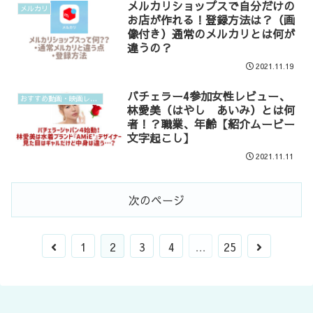
メルカリショップスで自分だけの
メルカリ
お店が作れる！登録方法は？（画
像付き）通常のメルカリとは何が
違うの？
2021.11.19
バチェラー4参加女性レビュー、
おすすめ動画・映画レビュー
林愛美（はやし あいみ）とは何
者！？職業、年齢【紹介ムービー
文字起こし】
2021.11.11
次のページ
1
2
3
4
…
25