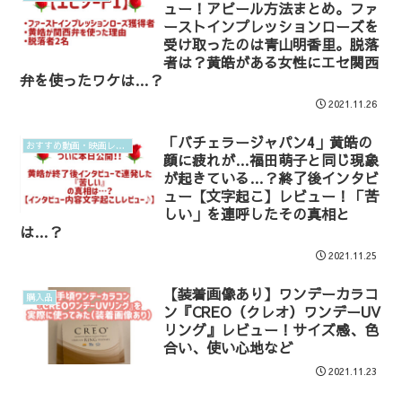
ュー！アピール方法まとめ。ファ
ーストインプレッションローズを
受け取ったのは青山明香里。脱落
者は？黄皓がある女性にエセ関西
弁を使ったワケは…？
2021.11.26
「バチェラージャパン4」黄皓の
おすすめ動画・映画レビュー
顔に疲れが…福田萌子と同じ現象
が起きている…？終了後インタビ
ュー【文字起こ】レビュー！「苦
しい」を連呼したその真相と
は…？
2021.11.25
【装着画像あり】ワンデーカラコ
購入品
ン『CREO（クレオ）ワンデーUV
リング』レビュー！サイズ感、色
合い、使い心地など
2021.11.23