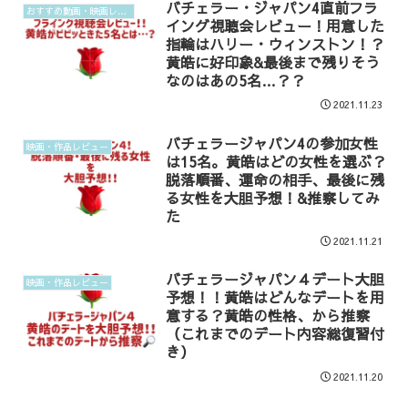
バチェラー・ジャパン4直前フラ
おすすめ動画・映画レビュー
イング視聴会レビュー！用意した
指輪はハリー・ウィンストン！？
黄皓に好印象&最後まで残りそう
なのはあの5名…？？
2021.11.23
バチェラージャパン4の参加女性
映画・作品レビュー
は15名。黄皓はどの女性を選ぶ？
脱落順番、運命の相手、最後に残
る女性を大胆予想！&推察してみ
た
2021.11.21
バチェラージャパン４デート大胆
映画・作品レビュー
予想！！黄皓はどんなデートを用
意する？黄皓の性格、から推察
（これまでのデート内容総復習付
き）
2021.11.20