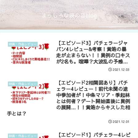
まっしろな波の音blog
【エピソード3】バチェラージャ
映画・作品レビュー
パン4レビュー&考察！黄皓の暴
走が止まらない！！異例の口キス
が2名も。喧嘩？大波乱の予感…
2021.12.03
【エピソード2相関図あり】バチ
映画・作品レビュー
ェラー4レビュー！前代未聞の途
中参加者が！中条マリア・季起林
とは何者？デート開始直後に異例
の展開…！！黄皓からキスした相
手とは？
2021.12.01
【エピソード1】バチェラー4レビ
映画・作品レビュー