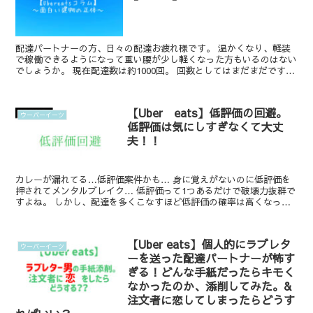
配達パートナーの方、日々の配達お疲れ様です。 温かくなり、軽装
で稼働できるようになって重い腰が少し軽くなった方もいるのはない
でしょうか。 現在配達数は約1000回。 回数としてはまだまだです
が、配達をしているとい...
【Uber eats】低評価の回避。
ウーバーイーツ
低評価は気にしすぎなくて大丈
夫！！
カレーが漏れてる…低評価案件かも… 身に覚えがないのに低評価を
押されてメンタルブレイク… 低評価って1つあるだけで破壊力抜群で
すよね。 しかし、配達を多くこなすほど低評価の確率は高くなって
いくのは...
【Uber eats】個人的にラブレタ
ウーバーイーツ
ーを送った配達パートナーが怖す
ぎる！どんな手紙だったらキモく
なかったのか、添削してみた。&
注文者に恋してしまったらどうす