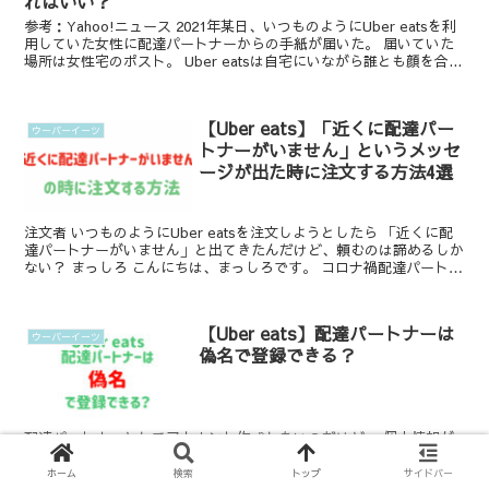
ればいい？
参考：Yahoo!ニュース 2021年某日、いつものようにUber eatsを利
用していた女性に配達パートナーからの手紙が届いた。 届いていた
場所は女性宅のポスト。 Uber eatsは自宅にいながら誰とも顔を合...
【Uber eats】「近くに配達パー
ウーバーイーツ
トナーがいません」というメッセ
ージが出た時に注文する方法4選
注文者 いつものようにUber eatsを注文しようとしたら 「近くに配
達パートナーがいません」と出てきたんだけど、頼むのは諦めるしか
ない？ まっしろ こんにちは、まっしろです。 コロナ禍配達パートナ
ーとなり1000件...
【Uber eats】配達パートナーは
ウーバーイーツ
偽名で登録できる？
配達パートナーとしてアカウント作成したいのだけど、 個人情報が
心配だから偽名で登録してもいい？ そんな疑問を解決します。 こん
にちは、まっしろです。 コロナ禍でUber配達パートナーとなり、
ホーム
検索
トップ
サイドバー