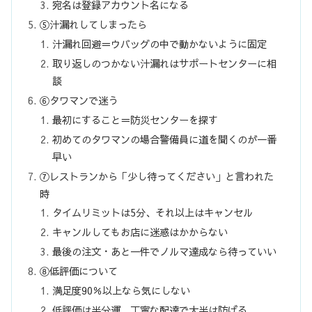
宛名は登録アカウント名になる
⑤汁漏れしてしまったら
汁漏れ回避＝ウバッグの中で動かないように固定
取り返しのつかない汁漏れはサポートセンターに相
談
⑥タワマンで迷う
最初にすること＝防災センターを探す
初めてのタワマンの場合警備員に道を聞くのが一番
早い
⑦レストランから「少し待ってください」と言われた
時
タイムリミットは5分、それ以上はキャンセル
キャンルしてもお店に迷惑はかからない
最後の注文・あと一件でノルマ達成なら待っていい
⑧低評価について
満足度90％以上なら気にしない
低評価は半分運、丁寧な配達で大半は防げる