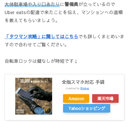
大体駐車場や入り口あたり
に
警備員
が立っているので
Uber eatsの配達で来たことを伝え、マンションへの道順
を教えてもらいましょう。
「タワマン攻略」に関してはこちら
でも詳しくまとめいま
すので合わせてご覧ください。
自転車ロックは鍵なしが時短です↓
全指スマホ対応 手袋
created by
Rinker
Amazon
楽天市場
Yahooショッピング