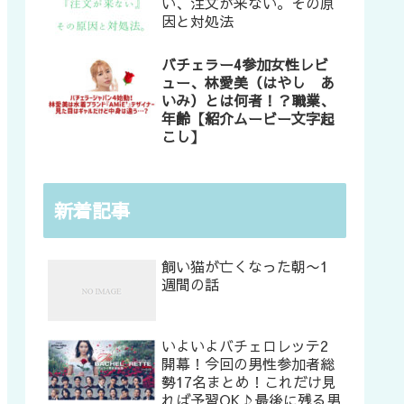
い、注文が来ない。その原
因と対処法
バチェラー4参加女性レビ
ュー、林愛美（はやし あ
いみ）とは何者！？職業、
年齢【紹介ムービー文字起
こし】
新着記事
飼い猫が亡くなった朝〜1
週間の話
いよいよバチェロレッテ2
開幕！今回の男性参加者総
勢17名まとめ！これだけ見
れば予習OK♪最後に残る男