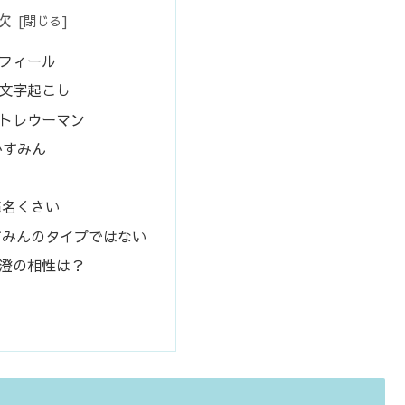
次
フィール
文字起こし
トレウーマン
かすみん
き
売名くさい
すみんのタイプではない
澄の相性は？