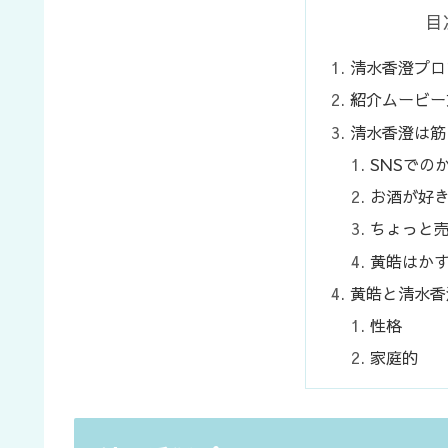
目
清水香澄プロ
紹介ムービー
清水香澄は筋
SNSでの
お酒が好
ちょっと
黄皓はか
黄皓と清水香
性格
家庭的